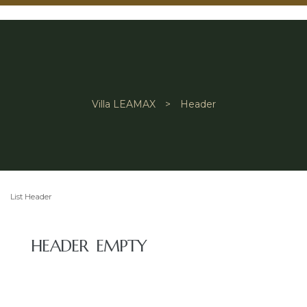
Villa LEAMAX
>
Header
List Header
ARHIVE:
HEADER
HEADER EMPTY