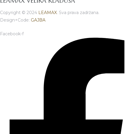
LEAMAX VELIKA KLADUŠA
Copyright © 2024
LEAMAX
. Sva prava zadržana.
Design+Code:
GAJBA
Facebook-f